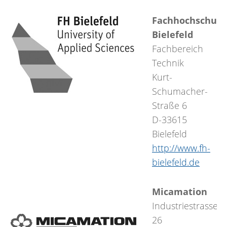
Fachhochschule
Bielefeld
Fachbereich
Technik
Kurt-
Schumacher-
Straße 6
D-33615
Bielefeld
http://www.fh-
bielefeld.de
Micamation
Industriestrasse
26