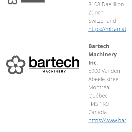
8108 Daellikon-
Zürich
Switzerland
https://micamati
Bartech
Machinery
Inc.
5900 Vanden
Abeele street
Montréal,
Québec
H4S 1R9
Canada
https://www.bart