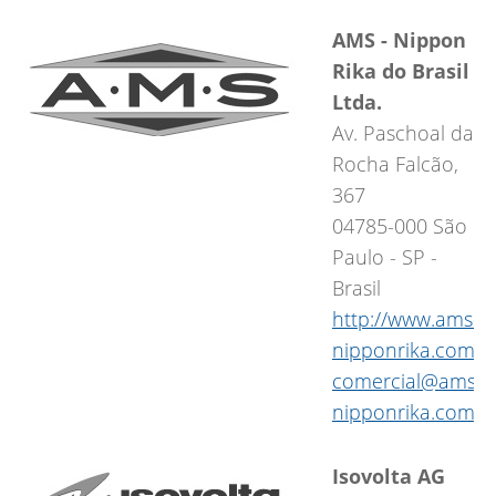
AMS - Nippon
Rika do Brasil
Ltda.
Av. Paschoal da
Rocha Falcão,
367
04785-000 São
Paulo - SP -
Brasil
http://www.ams-
nipponrika.com.b
comercial@ams-
nipponrika.com.b
Isovolta AG