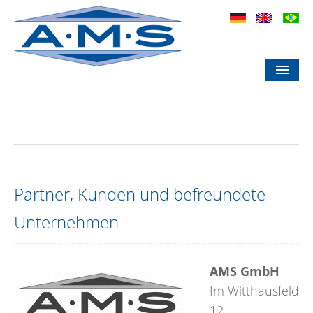
Startseite
Partnerfirmen
Unternehmen
Leistungen
Partner
Partner, Kunden und befreundete
Kontakt
Unternehmen
AMS GmbH
Im Witthausfeld
12